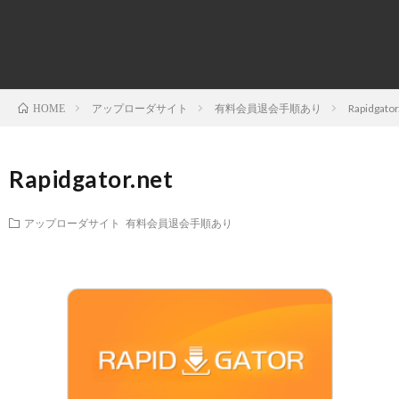
ダ
ー
項
い
と
ダ
合
アップローダサイト
有料会員退会手順あり
Rapidgator
HOME
は
サ
わ
イ
せ
Rapidgator.net
ト
アップローダサイト
有料会員退会手順あり
一
覧