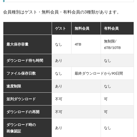
会員種別はゲスト・無料会員・有料会員の3種類があります。
ゲスト
無料会員
有料会員
無制限/
最大保存容量
なし
4TB
6TB/10TB
ダウンロード待ち時間
あり
なし
ファイル保存日数
なし
最終ダウンロードから90日間
速度制限
あり
なし
並列ダウンロード
不可
可
ダウンロードの再開
不可
可
ダウンロード時の
あり
なし
画像認証