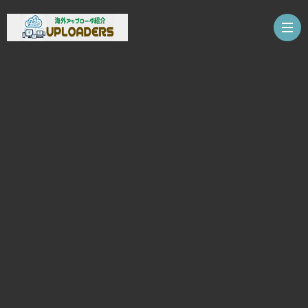
ホ
ー
ア
ム
ッ
ア
プ
ッ
注
ロ
プ
意
お
ー
ロ
事
問