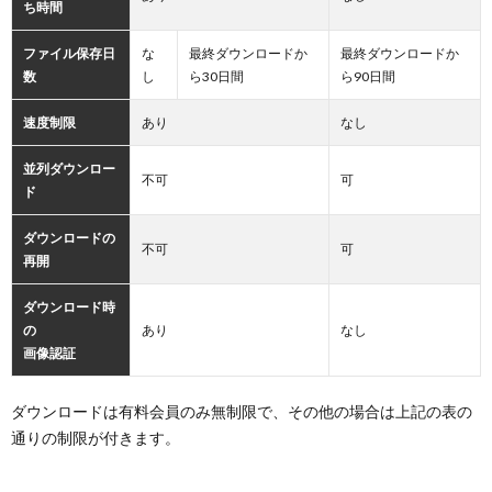
ち時間
ファイル保存日
な
最終ダウンロードか
最終ダウンロードか
数
し
ら30日間
ら90日間
速度制限
あり
なし
並列ダウンロー
不可
可
ド
ダウンロードの
不可
可
再開
ダウンロード時
の
あり
なし
画像認証
ダウンロードは有料会員のみ無制限で、その他の場合は上記の表の
通りの制限が付きます。