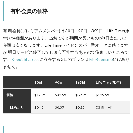
有料会員の価格
有 料会員(プレミアムメンバー)は 30日・90日・365日・Life Time(永
年) の4種類があります。当然ですが期間が長いものが1日当たりの
金額は安くなります。Life Timeライセンスが一番オトクに感じます
が 明日サービス終了してしまう可能性もあるので悩ましいところで
す。
Keep2Share.cc
に存在する 3日のプランは
FileBoom.me
にはあり
ません。
30日
90日
365日
Life Time(永年)
価格
$12.95
$32.95
$89.95
$129.95
一日あたり
$0.43
$0.37
$0.25
(計算不可)