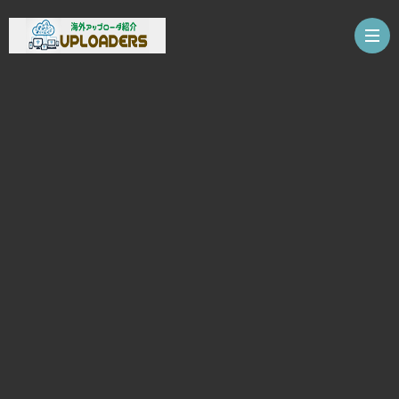
ホ
ー
ア
ム
ッ
ア
プ
ッ
注
ロ
プ
意
お
ー
ロ
事
問