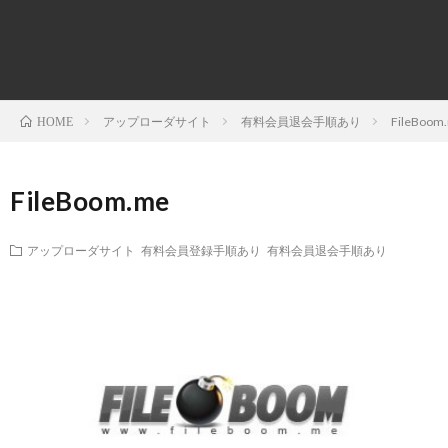
ダ
ー
項
い
と
ダ
合
アップローダサイト
有料会員退会手順あり
FileBoom
HOME
は
サ
わ
イ
せ
FileBoom.me
ト
アップローダサイト
有料会員登録手順あり
有料会員退会手順あり
一
覧